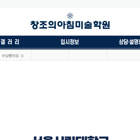
수상했어요
68