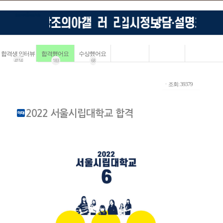
합격생 인터뷰
합격했어요
수상했어요
4114
183
68
ㆍ조회: 39379
2022 서울시립대학교 합격