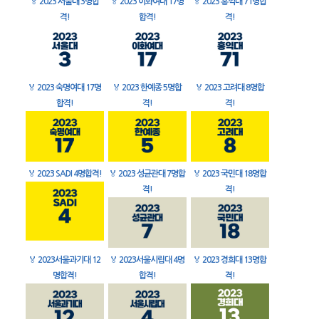
🏅
2023 서울대 3명합
🏅
2023 이화여대 17명
🏅
2023 홍익대 71명합
격!
합격!
격!
🏅
2023 숙명여대 17명
🏅
2023 한예종 5명합
🏅
2023 고려대 8명합
합격!
격!
격!
🏅
2023 SADI 4명합격!
🏅
2023 성균관대 7명합
🏅
2023 국민대 18명합
격!
격!
🏅
2023서울과기대 12
🏅
2023서울시립대 4명
🏅
2023 경희대 13명합
명합격!
합격!
격!