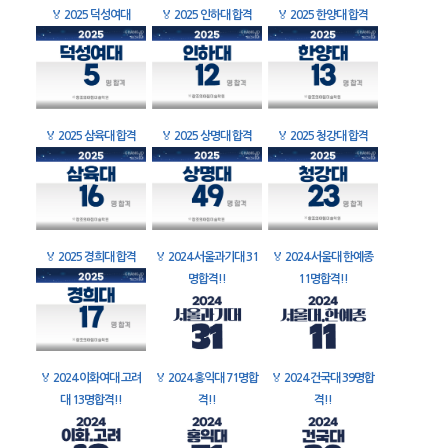
🏅
2025 덕성여대
🏅
2025 인하대 합격
🏅
2025 한양대 합격
🏅
2025 삼육대 합격
🏅
2025 상명대 합격
🏅
2025 청강대 합격
🏅
2025 경희대 합격
🏅
2024 서울과기대 31
🏅
2024 서울대 한예종
명합격!!
11명합격!!
🏅
2024 이화여대 고려
🏅
2024 홍익대 71명합
🏅
2024 건국대 39명합
대 13명합격!!
격!!
격!!