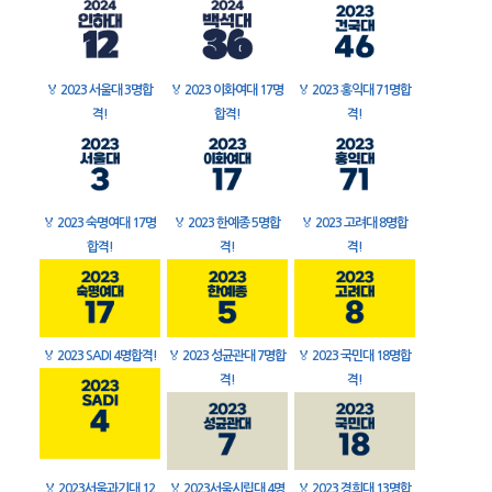
🏅
2023 서울대 3명합
🏅
2023 이화여대 17명
🏅
2023 홍익대 71명합
격!
합격!
격!
🏅
2023 숙명여대 17명
🏅
2023 한예종 5명합
🏅
2023 고려대 8명합
합격!
격!
격!
🏅
2023 SADI 4명합격!
🏅
2023 성균관대 7명합
🏅
2023 국민대 18명합
격!
격!
🏅
2023서울과기대 12
🏅
2023서울시립대 4명
🏅
2023 경희대 13명합