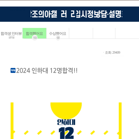
합격생 인터뷰
합격했어요
수상했어요
4114
183
68
ㆍ조회: 29409
2024 인하대 12명합격!!