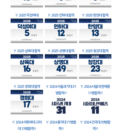
🏅
2025 덕성여대
🏅
2025 인하대 합격
🏅
2025 한양대 합격
🏅
2025 삼육대 합격
🏅
2025 상명대 합격
🏅
2025 청강대 합격
🏅
2025 경희대 합격
🏅
2024 서울과기대 31
🏅
2024 서울대 한예종
명합격!!
11명합격!!
🏅
2024 이화여대 고려
🏅
2024 홍익대 71명합
🏅
2024 건국대 39명합
대 13명합격!!
격!!
격!!