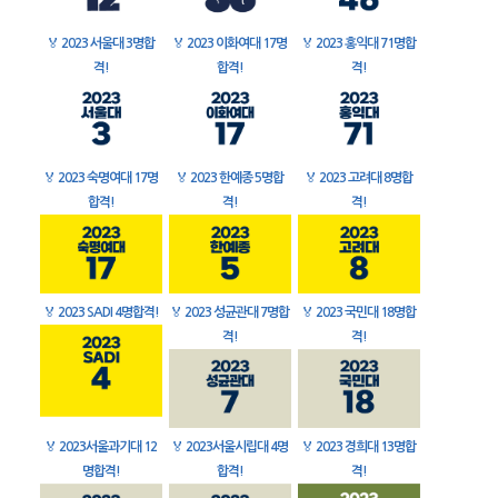
🏅
2023 서울대 3명합
🏅
2023 이화여대 17명
🏅
2023 홍익대 71명합
격!
합격!
격!
🏅
2023 숙명여대 17명
🏅
2023 한예종 5명합
🏅
2023 고려대 8명합
합격!
격!
격!
🏅
2023 SADI 4명합격!
🏅
2023 성균관대 7명합
🏅
2023 국민대 18명합
격!
격!
🏅
2023서울과기대 12
🏅
2023서울시립대 4명
🏅
2023 경희대 13명합
명합격!
합격!
격!