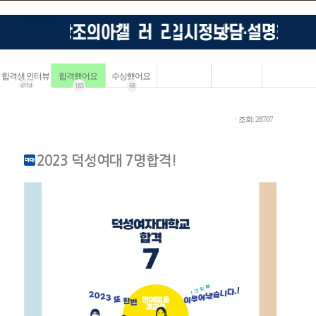
합격생 인터뷰
합격했어요
수상했어요
4114
183
68
ㆍ조회: 28707
2023 덕성여대 7명합격!