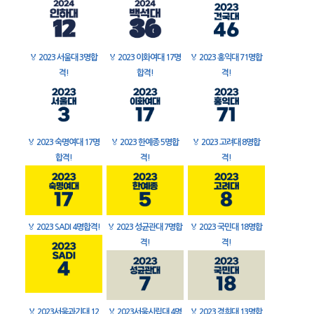
🏅
2023 서울대 3명합
🏅
2023 이화여대 17명
🏅
2023 홍익대 71명합
격!
합격!
격!
🏅
2023 숙명여대 17명
🏅
2023 한예종 5명합
🏅
2023 고려대 8명합
합격!
격!
격!
🏅
2023 SADI 4명합격!
🏅
2023 성균관대 7명합
🏅
2023 국민대 18명합
격!
격!
🏅
2023서울과기대 12
🏅
2023서울시립대 4명
🏅
2023 경희대 13명합