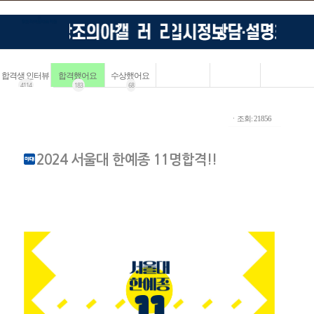
합격생 인터뷰
합격했어요
수상했어요
4114
183
68
ㆍ조회: 21856
2024 서울대 한예종 11명합격!!