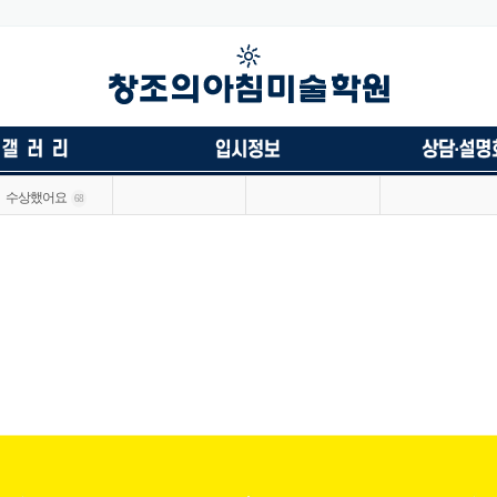
수상했어요
68