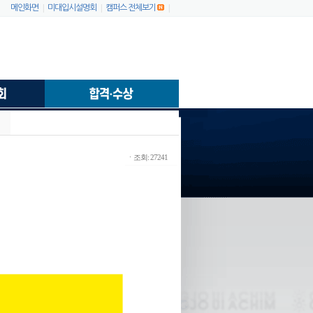
|
|
|
메인화면
미대입시설명회
캠퍼스 전체보기
ㆍ조회: 27241