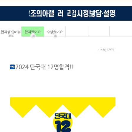
합격생 인터뷰
합격했어요
수상했어요
4114
183
68
ㆍ조회: 27377
2024 단국대 12명합격!!