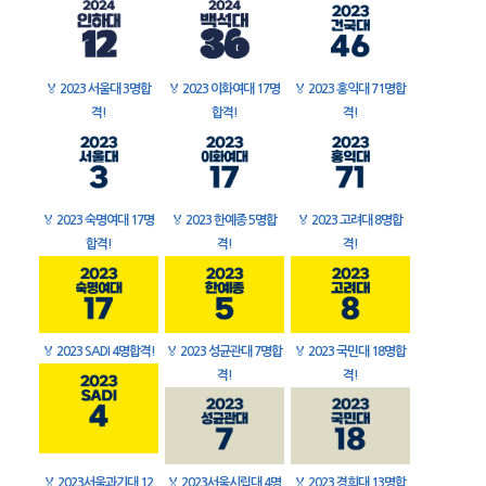
🏅
2023 서울대 3명합
🏅
2023 이화여대 17명
🏅
2023 홍익대 71명합
격!
합격!
격!
🏅
2023 숙명여대 17명
🏅
2023 한예종 5명합
🏅
2023 고려대 8명합
합격!
격!
격!
🏅
2023 SADI 4명합격!
🏅
2023 성균관대 7명합
🏅
2023 국민대 18명합
격!
격!
🏅
2023서울과기대 12
🏅
2023서울시립대 4명
🏅
2023 경희대 13명합