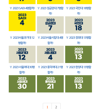
🏅
2023 SADI 4명합격!
🏅
2023 성균관대 7명합
🏅
2023 국민대 18명합
격!
격!
🏅
2023서울과기대 12
🏅
2023서울시립대 4명
🏅
2023 경희대 13명합
명합격!
합격!
격!
🏅
2023 서울여대 30명
🏅
2023 동덕여대 21명
🏅
2023 한양대 13명합
합격!
합격!
격!
1
2