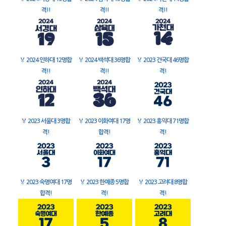
격!!
격!!
격!!
🏅
2024 인하대 12명합
🏅
2024 백석대 36명합
🏅
2023 건국대 46명합
격!!
격!!
격!
🏅
2023 서울대 3명합
🏅
2023 이화여대 17명
🏅
2023 홍익대 71명합
격!
합격!
격!
🏅
2023 숙명여대 17명
🏅
2023 한예종 5명합
🏅
2023 고려대 8명합
합격!
격!
격!