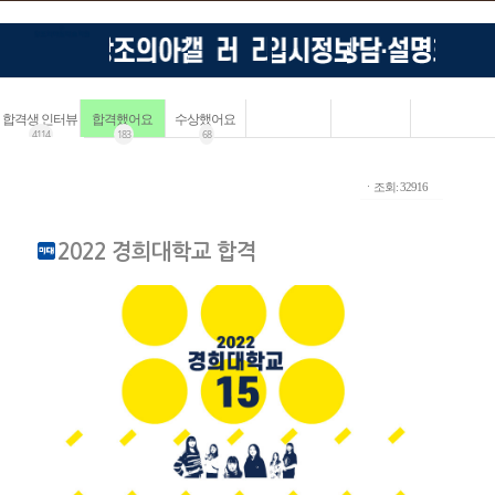
합격생 인터뷰
합격했어요
수상했어요
4114
183
68
ㆍ조회: 32916
2022 경희대학교 합격