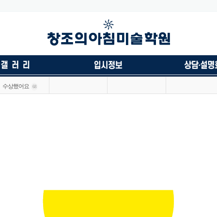
수상했어요
68