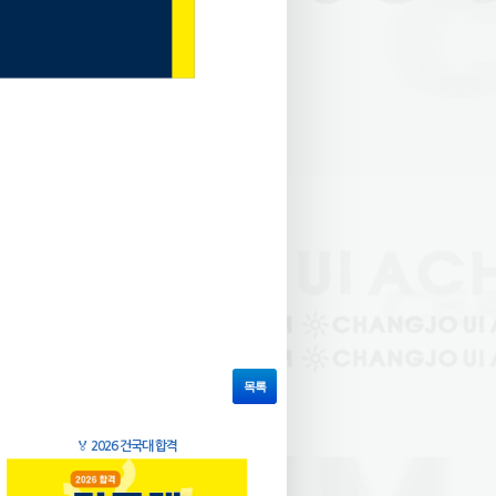
목록
🏅
2026 건국대 합격