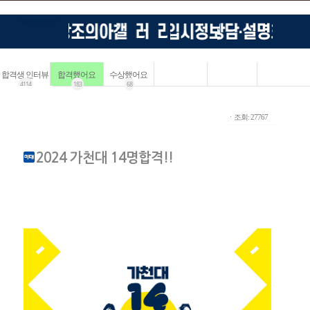
합격생 인터뷰
합격했어요
수상했어요
4114
183
68
ㆍ조회: 27767
2024 가천대 14명합격!!