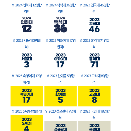
🏅
2024 인하대 12명합
🏅
2024 백석대 36명합
🏅
2023 건국대 46명합
격!!
격!!
격!
🏅
2023 서울대 3명합
🏅
2023 이화여대 17명
🏅
2023 홍익대 71명합
격!
합격!
격!
🏅
2023 숙명여대 17명
🏅
2023 한예종 5명합
🏅
2023 고려대 8명합
합격!
격!
격!
🏅
2023 SADI 4명합격!
🏅
2023 성균관대 7명합
🏅
2023 국민대 18명합
격!
격!