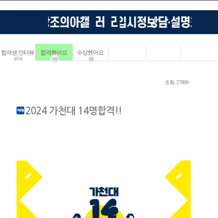
합격생 인터뷰
합격했어요
수상했어요
4114
183
68
ㆍ조회: 27899
2024 가천대 14명합격!!