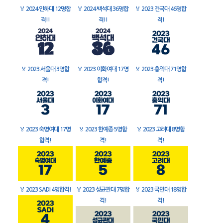
🏅
2024 인하대 12명합
🏅
2024 백석대 36명합
🏅
2023 건국대 46명합
격!!
격!!
격!
🏅
2023 서울대 3명합
🏅
2023 이화여대 17명
🏅
2023 홍익대 71명합
격!
합격!
격!
🏅
2023 숙명여대 17명
🏅
2023 한예종 5명합
🏅
2023 고려대 8명합
합격!
격!
격!
🏅
2023 SADI 4명합격!
🏅
2023 성균관대 7명합
🏅
2023 국민대 18명합
격!
격!