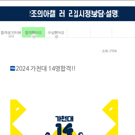
합격생 인터뷰
합격했어요
수상했어요
4114
183
68
ㆍ조회: 27936
2024 가천대 14명합격!!